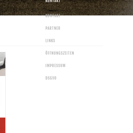
KONTAKT
KONTAKT
PARTNER
LINKS
ÖFFNUNGSZEITEN
IMPRESSUM
DSGVO