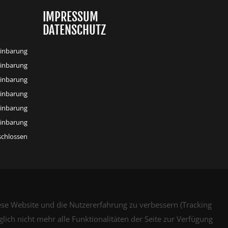
IMPRESSUM
DATENSCHUTZ
inbarung
inbarung
inbarung
inbarung
inbarung
inbarung
schlossen
iese Website und die Nutzererfahrung zu verbessern (Tracking
lich nicht mehr alle Funktionalitäten der Seite zur Verfügung