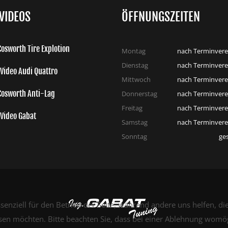
VIDEOS
ÖFFNUNGSZEITEN
osworth Tire Explotion
Montag
nach Terminvere
Dienstag
nach Terminvere
Video Audi Quattro
Mittwoch
nach Terminvere
Cosworth Anti-Lag
Donnerstag
nach Terminvere
Freitag
nach Terminvere
Video Gabat
Samstag
nach Terminvere
Sonntag
ge
senziell für den Betrieb der Seite, während andere uns helfen, d
ssen möchten. Bitte beachten Sie, dass bei einer Ablehnung womög