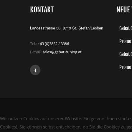
KONTAKT
NEUE 
Landesstrasse 30, 8713 St. Stefan/Leoben
Gabat C
Promo 
Tel.:
+43 (0)3832 / 3386
E-mail:
sales@gabat-tuning.at
Gabat 
Promo 
Wir nutzen Cookies auf unserer Website. Einige von ihnen sind es
Cookies). Sie können selbst entscheiden, ob Sie die Cookies zula